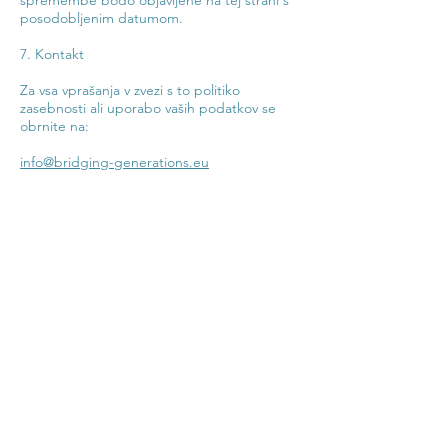
spremembe bodo objavljene na tej strani s
posodobljenim datumom.
7. Kontakt
Za vsa vprašanja v zvezi s to politiko
zasebnosti ali uporabo vaših podatkov se
obrnite na:
info@bridging-generations.eu
Kontaktirajte nas
Kontaktirajte našo ekipo
Ime
*