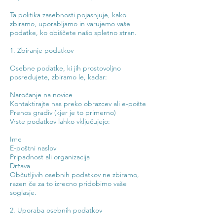
Ta politika zasebnosti pojasnjuje, kako
zbiramo, uporabljamo in varujemo vaše
podatke, ko obiščete našo spletno stran.
1. Zbiranje podatkov
Osebne podatke, ki jih prostovoljno
posredujete, zbiramo le, kadar:
Naročanje na novice
Kontaktirajte nas preko obrazcev ali e-pošte
Prenos gradiv (kjer je to primerno)
Vrste podatkov lahko vključujejo:
Ime
E-poštni naslov
Pripadnost ali organizacija
Država
Občutljivih osebnih podatkov ne zbiramo,
razen če za to izrecno pridobimo vaše
soglasje.
2. Uporaba osebnih podatkov