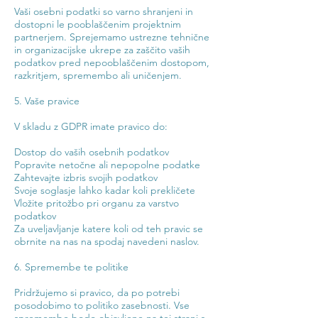
Vaši osebni podatki so varno shranjeni in
dostopni le pooblaščenim projektnim
partnerjem. Sprejemamo ustrezne tehnične
in organizacijske ukrepe za zaščito vaših
podatkov pred nepooblaščenim dostopom,
razkritjem, spremembo ali uničenjem.
5. Vaše pravice
V skladu z GDPR imate pravico do:
Dostop do vaših osebnih podatkov
Popravite netočne ali nepopolne podatke
Zahtevajte izbris svojih podatkov
Svoje soglasje lahko kadar koli prekličete
Vložite pritožbo pri organu za varstvo
podatkov
Za uveljavljanje katere koli od teh pravic se
obrnite na nas na spodaj navedeni naslov.
6. Spremembe te politike
Pridržujemo si pravico, da po potrebi
posodobimo to politiko zasebnosti. Vse