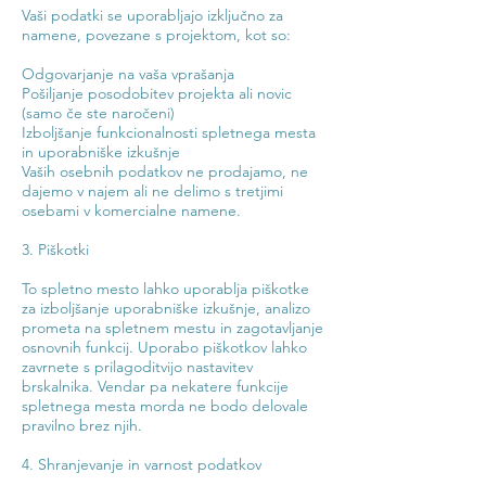
Vaši podatki se uporabljajo izključno za
namene, povezane s projektom, kot so:
Odgovarjanje na vaša vprašanja
Pošiljanje posodobitev projekta ali novic
(samo če ste naročeni)
Izboljšanje funkcionalnosti spletnega mesta
in uporabniške izkušnje
Vaših osebnih podatkov ne prodajamo, ne
dajemo v najem ali ne delimo s tretjimi
osebami v komercialne namene.
3. Piškotki
To spletno mesto lahko uporablja piškotke
za izboljšanje uporabniške izkušnje, analizo
prometa na spletnem mestu in zagotavljanje
osnovnih funkcij. Uporabo piškotkov lahko
zavrnete s prilagoditvijo nastavitev
brskalnika. Vendar pa nekatere funkcije
spletnega mesta morda ne bodo delovale
pravilno brez njih.
4. Shranjevanje in varnost podatkov