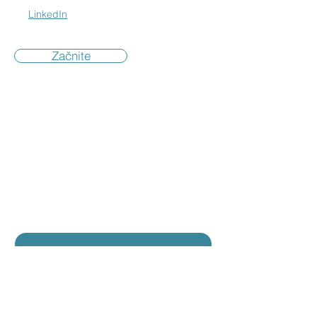
LinkedIn
Začnite
Kontaktirajte nas
Kontaktirajte našo ekipo
Ime
*
Priimek
*
E-pošta
*