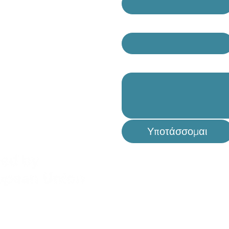
E-mail
*
ροι και Προϋποθέσεις
Γράψτε ένα μήνυμα
ολιτική Απορρήτου
Υποτάσσομαι