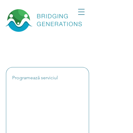
Programează serviciul